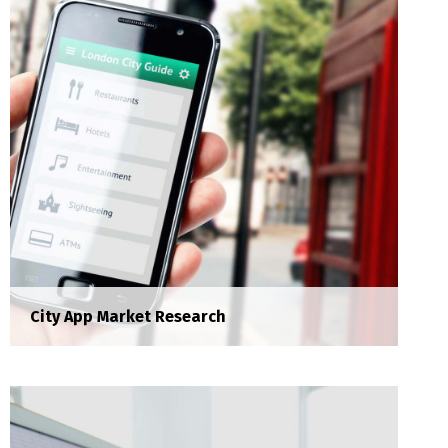
metus. Aliquam erat volutpat. Aliquam erat
volutpat.
City App Market Research
WaveBank Call Center Training
Training
Donec porta tortor eget eros finibus, finibus
hendrerit elit venenatis faucibus orci luctus et