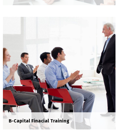
Tech Drones Lansman
Lansman
Sed risus tellus, malesuada et accumsan vitae,
aliquet eget nisl. Duis semper quis neque a
sollicitudin.
B-Capital Finacial Training