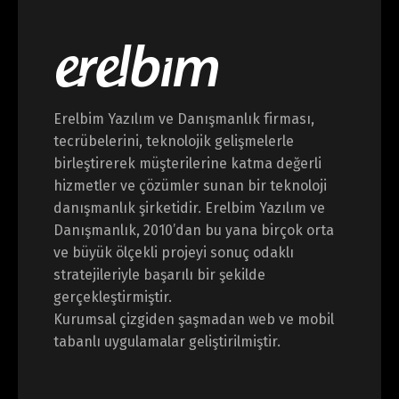
Erelbim Yazılım ve Danışmanlık firması,
tecrübelerini, teknolojik gelişmelerle
birleştirerek müşterilerine katma değerli
hizmetler ve çözümler sunan bir teknoloji
danışmanlık şirketidir. Erelbim Yazılım ve
Danışmanlık, 2010’dan bu yana birçok orta
ve büyük ölçekli projeyi sonuç odaklı
stratejileriyle başarılı bir şekilde
Agricultural Market Analysis, 2017
gerçekleştirmiştir.
Research
Kurumsal çizgiden şaşmadan web ve mobil
Donec porta tortor eget eros finibus, finibus
tabanlı uygulamalar geliştirilmiştir.
hendrerit elit venenatis neque a sollicitudin.