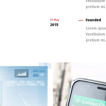
Vestibulum n
pretium mi.
Founded
01
May
2015
Lorem ipsum
Vestibulum n
pretium mi.