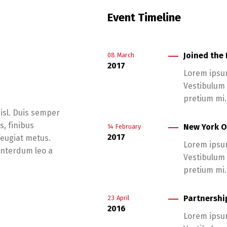
Event Timeline
Joined the
08
March
2017
Lorem ipsum
Vestibulum n
pretium mi.
nisl. Duis semper
s, finibus
New York O
14
February
2017
feugiat metus.
Lorem ipsum
 interdum leo a
Vestibulum n
pretium mi.
Partnershi
23
April
2016
Lorem ipsum