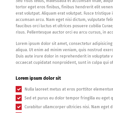
Sed risus tellus, malesuada et accumsan vitae, aliqu
tortor eget eros finibus, finibus hendrerit elit ven
erat volutpat. Aliquam erat volutpat. Fusce tristique
accumsan arcu. Nam eget nisi dictum, vulputate feli
faucibus orci luctus et ultrices posuere cubilia Cura
risus. Pellentesque auctor orci eu arcu cursus, in 
Lorem ipsum dolor sit amet, consectetur adipisicing
aliqua. Ut enim ad minim veniam, quis nostrud exerc
Duis aute irure dolor in reprehenderit in voluptate ve
occaecat cupidatat nonproident, sunt in culpa qui of
Lorem ipsum dolor sit
Nulla laoreet metus at eros porttitor elementu
Sed et purus eu dolor tempor fringilla eu eget 
Curabitur ullamcorper ultricies nisi. Nam eget d