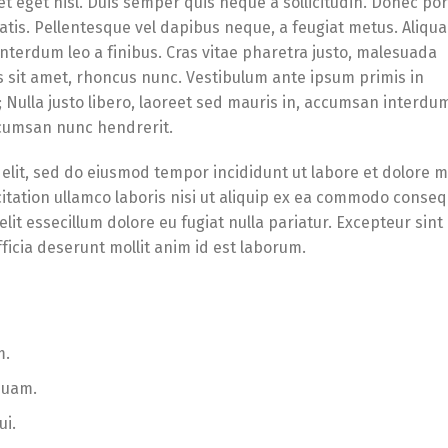
et eget nisl. Duis semper quis neque a sollicitudin. Donec po
enatis. Pellentesque vel dapibus neque, a feugiat metus. Aliqu
 interdum leo a finibus. Cras vitae pharetra justo, malesuada
s sit amet, rhoncus nunc. Vestibulum ante ipsum primis in
e; Nulla justo libero, laoreet sed mauris in, accumsan interdu
accumsan nunc hendrerit.
 elit, sed do eiusmod tempor incididunt ut labore et dolore 
itation ullamco laboris nisi ut aliquip ex ea commodo conseq
lit essecillum dolore eu fugiat nulla pariatur. Excepteur sint
ficia deserunt mollit anim id est laborum.
m.
quam.
ui.