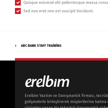
Quisque euismod elit pellentesque massa cons
Sed non erat non est suscipit tincidunt.
ABC BANK STAFF TRAINING
Erelbim Yazılım ve Danışmanlık firması, tecrübe
gelişmelerle birleştirerek müşterilerine katma 
çözümler sunan bir teknoloji danışmanlık şirket