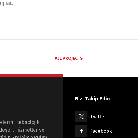
equat.
ALL PROJECTS
Bizi Takip Edin
Twitter
lerini, teknolojik
değerli hizmetler ve
Facebook
idir. Erelbim Yazılım