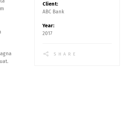
rta
Client:
am
ABC Bank
Year:
m
2017
magna
SHARE
uat.